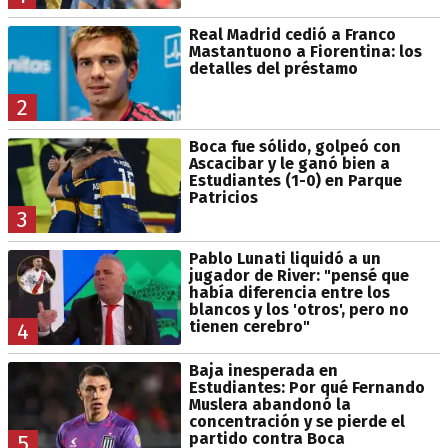
Real Madrid cedió a Franco
Mastantuono a Fiorentina: los
detalles del préstamo
2
Boca fue sólido, golpeó con
Ascacibar y le ganó bien a
Estudiantes (1-0) en Parque
Patricios
3
Pablo Lunati liquidó a un
jugador de River: "pensé que
había diferencia entre los
blancos y los 'otros', pero no
tienen cerebro"
4
Baja inesperada en
Estudiantes: Por qué Fernando
Muslera abandonó la
concentración y se pierde el
partido contra Boca
5