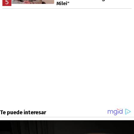
5
Milei"