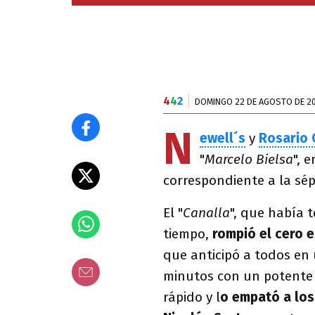
4
4
2
DOMINGO 22 DE AGOSTO DE 2
N
ewell´s
y
Rosario 
"
Marcelo Bielsa
", 
correspondiente a la sép
El "
Canalla
", que había 
tiempo,
rompió el cero 
que anticipó a todos en 
minutos con un potente 
rápido y l
o empató a los