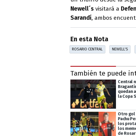
Newell´s
visitará a
Defen
Sarandí
, ambos encuentr
En esta Nota
ROSARIO CENTRAL
NEWELL'S
También te puede in
Central 
Bragantin
quedan a
la Copa 
Otro gol
Pachu Peñ
los prot
los meme
de Rosar