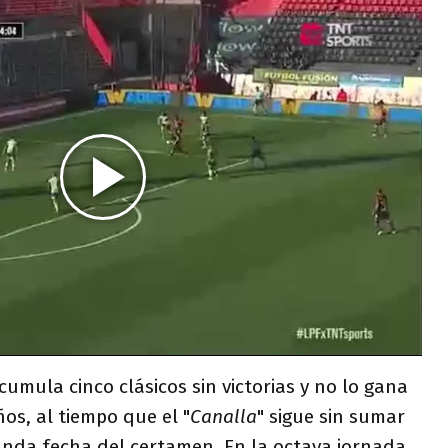
acumula cinco clásicos sin victorias y no lo gana
os, al tiempo que el "
Canalla
" sigue sin sumar
unda fecha del certamen. En la octava jornada,