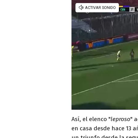
Así, el elenco "
leproso
" 
en casa desde hace 13 añ
un triunfo desde la seg