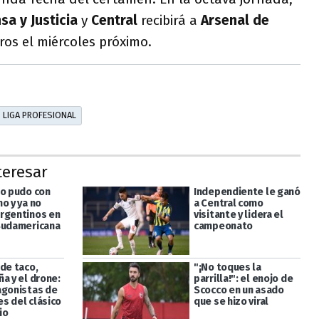
sa y Justicia
y
Central
recibirá a
Arsenal de
os el miércoles próximo.
LIGA PROFESIONAL
teresar
no pudo con
Independiente le ganó
o y ya no
a Central como
rgentinos en
visitante y lidera el
Sudamericana
campeonato
 de taco,
"¡No toques la
a y el drone:
parrilla!": el enojo de
agonistas de
Scocco en un asado
s del clásico
que se hizo viral
io