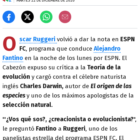
MARTES 22 DE DICIEMBRE DE 2020
O
scar Ruggeri
volvió a dar la nota en
ESPN
FC
, programa que conduce
Alejandro
Fantino
en la noche de los lunes por ESPN. El
Cabezón expuso su crítica a la
Teoría de la
evolución
y cargó contra el célebre naturista
inglés
Charles Darwin,
autor de
El origen de las
especies
y uno de los máximos apologistas de la
selección natural
.
"'
¿Vos qué sos?, ¿creacionista o evolucionista?
",
le preguntó
Fantino
a
Ruggeri
, uno de los
panelistas estrella del programa ESPN FC. El