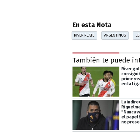
En esta Nota
RIVER PLATE
ARGENTINOS
LE
También te puede in
River gol
consigui
primeros
en la Lig
La indire
Riquelme
"Nunca v
el papel
no prese