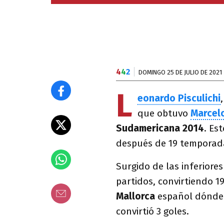
4
4
2
DOMINGO 25 DE JULIO DE 2021
L
eonardo Pisculichi
que obtuvo
Marcel
Sudamericana 2014
. Es
después de 19 temporad
Surgido de las inferiore
partidos, convirtiendo 1
Mallorca
español dónde 
convirtió 3 goles.