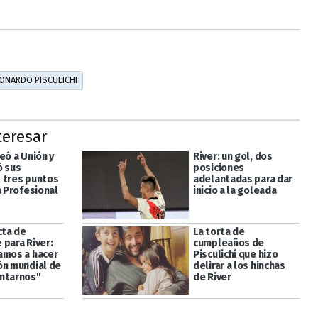
ONARDO PISCULICHI
teresar
eó a Unión y
River: un gol, dos
ó sus
posiciones
 tres puntos
adelantadas para dar
a Profesional
inicio a la goleada
cta de
La torta de
 para River:
cumpleaños de
amos a hacer
Pisculichi que hizo
ón mundial de
delirar a los hinchas
ntarnos"
de River