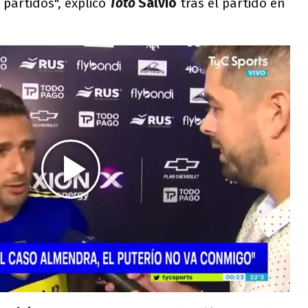
partidos", explicó
Toto
Salvio
tras el partido en