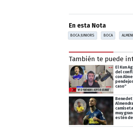
En esta Nota
BOCA JUNIORS
BOCA
ALMEN
También te puede in
El Kun A
del confl
con Alme
pendejos
caso"
Benedett
Almendra
camiseta
muy gran
estén de