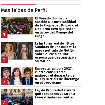
Más leídas de Perfil
El Senado dio media
sanción a la Inviolabilidad
de la Propiedad Privada: el
Gobierno tuvo que ceder
en la Ley del Manejo del
1
Fuego
La historia real de "Elize:
Sombras de una mujer", la
nueva película de Netflix
sobre el caso de una
esposa que descuartizó a
2
su marido
Encuesta rumbo a 2027:
cuatro consultoras
midieron el desgaste de
Milei y la crisis de liderazgo
3
en el peronismo
Ley de Propiedad Privada:
qué senadores votaron a
favor y cuáles en contra
4