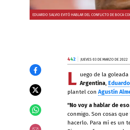
EDUARDO SALVIO EVITÓ HABLAR DEL CONFLICTO DE BOCA CO
4
4
2
JUEVES 03 DE MARZO DE 2022
L
uego de la goleada
Argentina
,
Eduardo
plantel con
Agustín Alm
"No voy a hablar de eso
conmigo. Son cosas que 
hacerlo. Para mí es un t