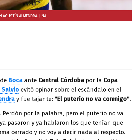
N AGUSTÍN ALMENDRA.
| NA
 de
Boca
ante
Central Córdoba
por la
Copa
 Salvio
evitó opinar sobre el escándalo en el
endra
y fue tajante:
"El puterío no va conmigo"
.
. Perdón por la palabra, pero el puterío no va
ya pasaron y ya hablaron los que tenían que
ema cerrado y no voy a decir nada al respecto.