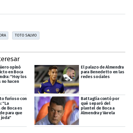
DRA
TOTO SALVIO
teresar
güero opinó
El palazo de Almendra
icto en Boca
para Benedetto en las
ndra: "Hoy los
redes sociales
 no hacen
o furioso con
Battaglia contó por
: "La
qué separó del
 de Boca es
plantel de Boca a
de para que
Almendra y Varela
 joda"