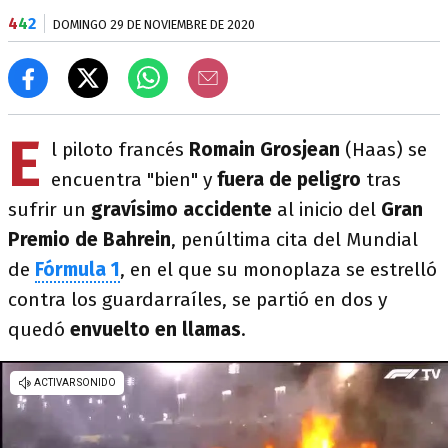
4
4
2
DOMINGO 29 DE NOVIEMBRE DE 2020
E
l piloto francés
Romain Grosjean
(Haas) se
encuentra "bien" y
fuera de peligro
tras
sufrir un
gravísimo accidente
al inicio del
Gran
Premio de Bahrein
, penúltima cita del Mundial
de
Fórmula 1
, en el que su monoplaza se estrelló
contra los guardarraíles, se partió en dos y
quedó
envuelto en llamas
.