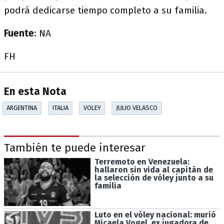
podrá dedicarse tiempo completo a su familia.
Fuente
: NA
FH
En esta Nota
ARGENTINA
ITALIA
VOLEY
JULIO VELASCO
También te puede interesar
Terremoto en Venezuela:
hallaron sin vida al capitán de
la selección de vóley junto a su
familia
Luto en el vóley nacional: murió
Micaela Vogel, ex jugadora de