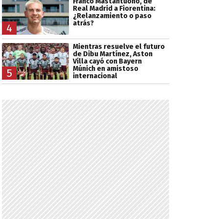
Franco Mastantuono, de
Real Madrid a Fiorentina:
¿Relanzamiento o paso
atrás?
4
Mientras resuelve el futuro
de Dibu Martínez, Aston
Villa cayó con Bayern
Múnich en amistoso
5
internacional