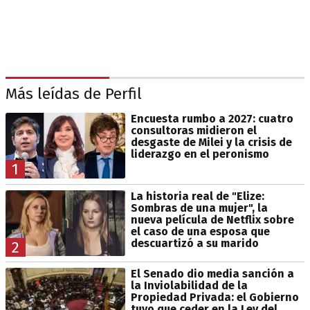
Más leídas de Perfil
Encuesta rumbo a 2027: cuatro
consultoras midieron el
desgaste de Milei y la crisis de
liderazgo en el peronismo
1
La historia real de "Elize:
Sombras de una mujer", la
nueva película de Netflix sobre
el caso de una esposa que
descuartizó a su marido
2
El Senado dio media sanción a
la Inviolabilidad de la
Propiedad Privada: el Gobierno
tuvo que ceder en la Ley del