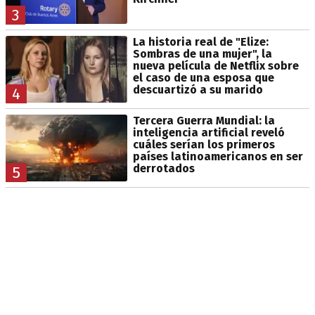
3
La historia real de "Elize:
Sombras de una mujer", la
nueva película de Netflix sobre
el caso de una esposa que
descuartizó a su marido
4
Tercera Guerra Mundial: la
inteligencia artificial reveló
cuáles serían los primeros
países latinoamericanos en ser
derrotados
5