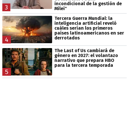
incondicional de la gestión de
3
Milei"
Tercera Guerra Mundial: la
inteligencia artificial reveló
cuáles serían los primeros
países latinoamericanos en ser
derrotados
4
The Last of Us cambiará de
género en 2027: el volantazo
narrativo que prepara HBO
para la tercera temporada
5