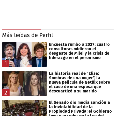
Más leídas de Perfil
Encuesta rumbo a 2027: cuatro
consultoras midieron el
desgaste de Milei y la crisis de
liderazgo en el peronismo
1
La historia real de "Elize:
Sombras de una mujer", la
nueva película de Netflix sobre
el caso de una esposa que
descuartizó a su marido
2
El Senado dio media sanción a
la Inviolabilidad de la
Propiedad Privada: el Gobierno
tuvo que ceder en la Ley del