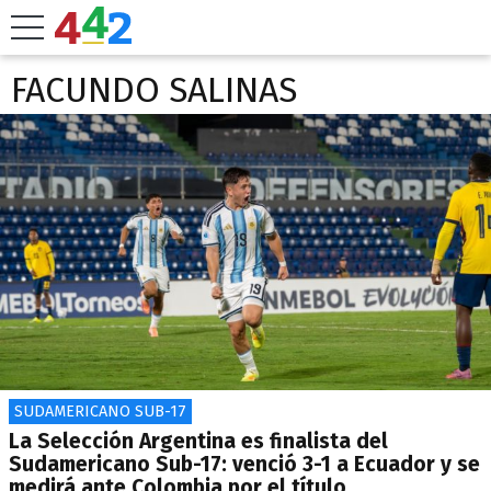
FACUNDO SALINAS
SUDAMERICANO SUB-17
La Selección Argentina es finalista del
Sudamericano Sub-17: venció 3-1 a Ecuador y se
medirá ante Colombia por el título