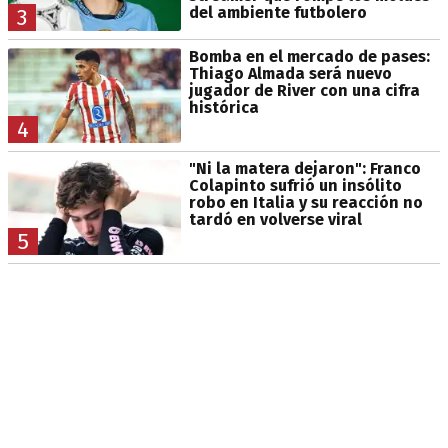
del ambiente futbolero
3
Bomba en el mercado de pases:
Thiago Almada será nuevo
jugador de River con una cifra
histórica
4
"Ni la matera dejaron": Franco
Colapinto sufrió un insólito
robo en Italia y su reacción no
tardó en volverse viral
5