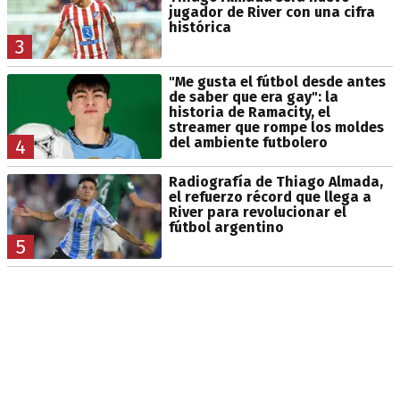
jugador de River con una cifra
histórica
3
"Me gusta el fútbol desde antes
de saber que era gay": la
historia de Ramacity, el
streamer que rompe los moldes
del ambiente futbolero
4
Radiografía de Thiago Almada,
el refuerzo récord que llega a
River para revolucionar el
fútbol argentino
5