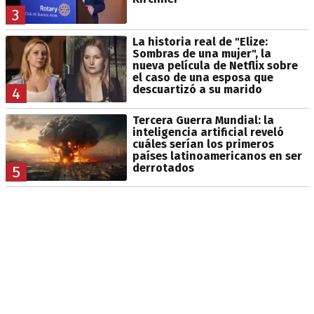
3
La historia real de "Elize:
Sombras de una mujer", la
nueva película de Netflix sobre
el caso de una esposa que
descuartizó a su marido
4
Tercera Guerra Mundial: la
inteligencia artificial reveló
cuáles serían los primeros
países latinoamericanos en ser
derrotados
5