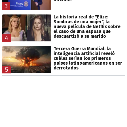
3
La historia real de "Elize:
Sombras de una mujer", la
nueva película de Netflix sobre
el caso de una esposa que
descuartizó a su marido
4
Tercera Guerra Mundial: la
inteligencia artificial reveló
cuáles serían los primeros
países latinoamericanos en ser
derrotados
5