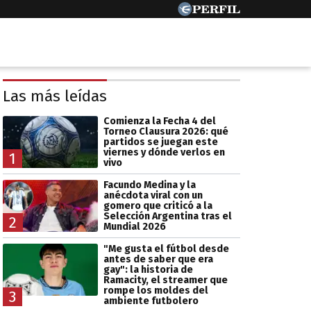
Las más leídas
Comienza la Fecha 4 del
Torneo Clausura 2026: qué
partidos se juegan este
viernes y dónde verlos en
1
vivo
Facundo Medina y la
anécdota viral con un
gomero que criticó a la
Selección Argentina tras el
2
Mundial 2026
"Me gusta el fútbol desde
antes de saber que era
gay": la historia de
Ramacity, el streamer que
rompe los moldes del
3
ambiente futbolero