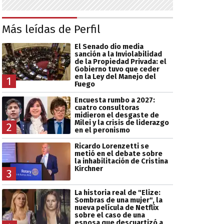
Más leídas de Perfil
El Senado dio media
sanción a la Inviolabilidad
de la Propiedad Privada: el
Gobierno tuvo que ceder
en la Ley del Manejo del
1
Fuego
Encuesta rumbo a 2027:
cuatro consultoras
midieron el desgaste de
Milei y la crisis de liderazgo
2
en el peronismo
Ricardo Lorenzetti se
metió en el debate sobre
la inhabilitación de Cristina
Kirchner
3
La historia real de "Elize:
Sombras de una mujer", la
nueva película de Netflix
sobre el caso de una
esposa que descuartizó a