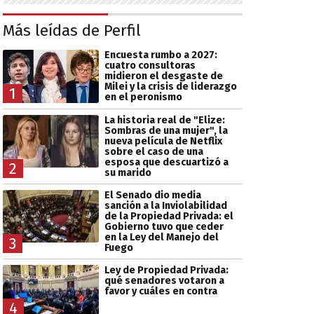
Más leídas de Perfil
Encuesta rumbo a 2027:
cuatro consultoras
midieron el desgaste de
Milei y la crisis de liderazgo
1
en el peronismo
La historia real de "Elize:
Sombras de una mujer", la
nueva película de Netflix
sobre el caso de una
esposa que descuartizó a
2
su marido
El Senado dio media
sanción a la Inviolabilidad
de la Propiedad Privada: el
Gobierno tuvo que ceder
en la Ley del Manejo del
3
Fuego
Ley de Propiedad Privada:
qué senadores votaron a
favor y cuáles en contra
4