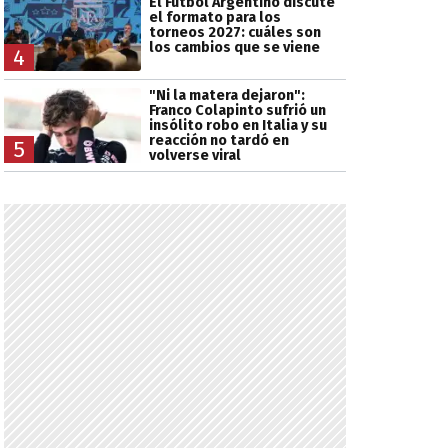
El Fútbol Argentino discute
el formato para los
torneos 2027: cuáles son
los cambios que se viene
4
"Ni la matera dejaron":
Franco Colapinto sufrió un
insólito robo en Italia y su
reacción no tardó en
5
volverse viral