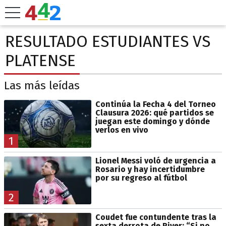
RESULTADO ESTUDIANTES VS
PLATENSE
Las más leídas
Continúa la Fecha 4 del Torneo
Clausura 2026: qué partidos se
juegan este domingo y dónde
verlos en vivo
1
Lionel Messi voló de urgencia a
Rosario y hay incertidumbre
por su regreso al fútbol
2
Coudet fue contundente tras la
sexta derrota de River: “Si no