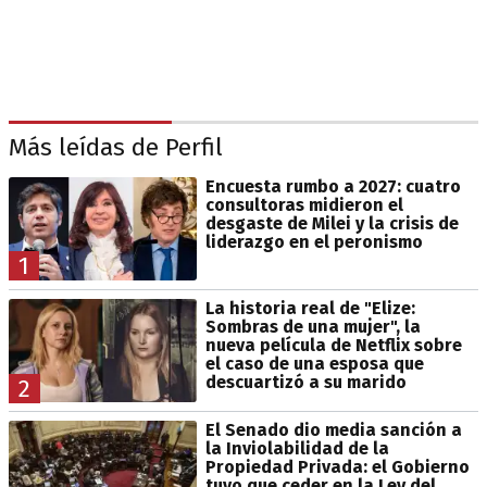
Más leídas de Perfil
Encuesta rumbo a 2027: cuatro
consultoras midieron el
desgaste de Milei y la crisis de
liderazgo en el peronismo
1
La historia real de "Elize:
Sombras de una mujer", la
nueva película de Netflix sobre
el caso de una esposa que
descuartizó a su marido
2
El Senado dio media sanción a
la Inviolabilidad de la
Propiedad Privada: el Gobierno
tuvo que ceder en la Ley del