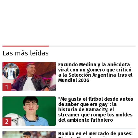
Las más leídas
Facundo Medina y la anécdota
viral con un gomero que criticó
a la Selección Argentina tras el
Mundial 2026
1
"Me gusta el fútbol desde antes
de saber que era gay": la
historia de Ramacity, el
streamer que rompe los moldes
del ambiente futbolero
2
Bomba en el mercado de pases: