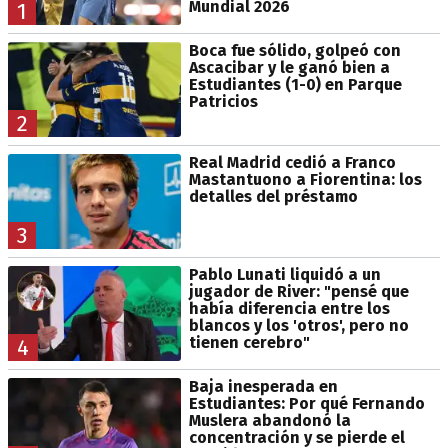
Mundial 2026
1
Boca fue sólido, golpeó con
Ascacibar y le ganó bien a
Estudiantes (1-0) en Parque
Patricios
2
Real Madrid cedió a Franco
Mastantuono a Fiorentina: los
detalles del préstamo
3
Pablo Lunati liquidó a un
jugador de River: "pensé que
había diferencia entre los
blancos y los 'otros', pero no
tienen cerebro"
4
Baja inesperada en
Estudiantes: Por qué Fernando
Muslera abandonó la
concentración y se pierde el