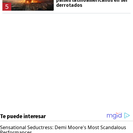
países latinoamericanos en ser
derrotados
5