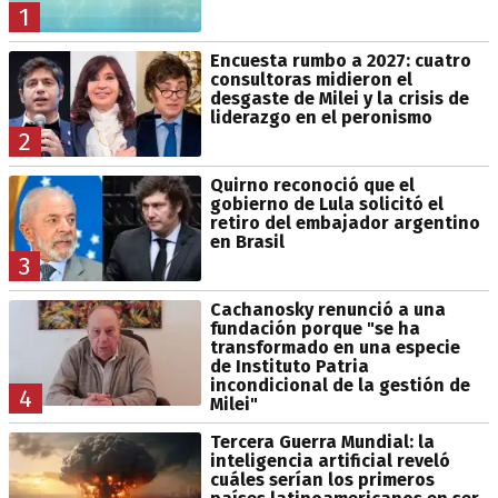
1
Encuesta rumbo a 2027: cuatro
consultoras midieron el
desgaste de Milei y la crisis de
liderazgo en el peronismo
2
Quirno reconoció que el
gobierno de Lula solicitó el
retiro del embajador argentino
en Brasil
3
Cachanosky renunció a una
fundación porque "se ha
transformado en una especie
de Instituto Patria
incondicional de la gestión de
4
Milei"
Tercera Guerra Mundial: la
inteligencia artificial reveló
cuáles serían los primeros