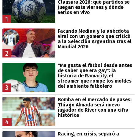
Clausura 2026: qué partidos se
juegan este viernes y dónde
verlos en vivo
1
Facundo Medina y la anécdota
viral con un gomero que criticó
a la Selección Argentina tras el
Mundial 2026
2
"Me gusta el fútbol desde antes
de saber que era gay": la
historia de Ramacity, el
streamer que rompe los moldes
del ambiente futbolero
3
Bomba en el mercado de pases:
Thiago Almada será nuevo
jugador de River con una cifra
histórica
4
Racing, en crisis, separó a