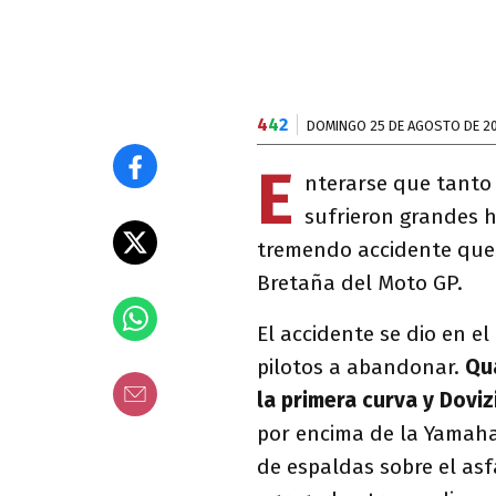
4
4
2
DOMINGO 25 DE AGOSTO DE 2
E
nterarse que tant
sufrieron grandes 
tremendo accidente que 
Bretaña del Moto GP.
El accidente se dio en el
pilotos a abandonar.
Qu
la primera curva y
Doviz
por encima de la Yamaha
de espaldas sobre el as