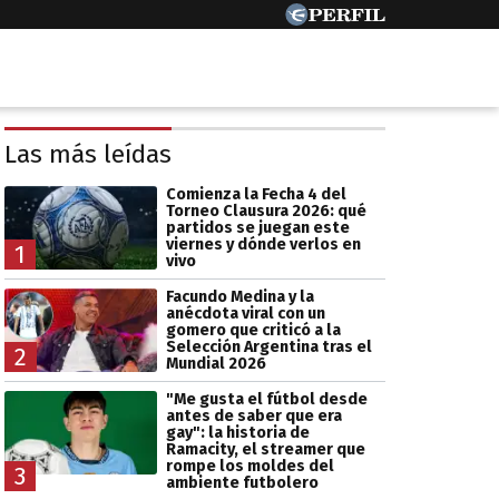
Las más leídas
Comienza la Fecha 4 del
Torneo Clausura 2026: qué
partidos se juegan este
viernes y dónde verlos en
1
vivo
Facundo Medina y la
anécdota viral con un
gomero que criticó a la
Selección Argentina tras el
2
Mundial 2026
"Me gusta el fútbol desde
antes de saber que era
gay": la historia de
Ramacity, el streamer que
rompe los moldes del
3
ambiente futbolero