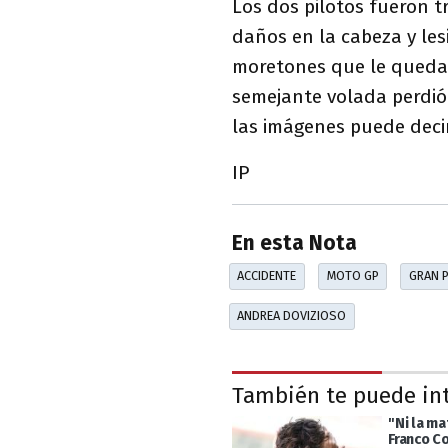
Los dos pilotos fueron 
daños en la cabeza y les
moretones que le quedar
semejante volada perdió
las imágenes puede deci
IP
En esta Nota
ACCIDENTE
MOTO GP
GRAN P
ANDREA DOVIZIOSO
También te puede in
"Ni la ma
Franco C