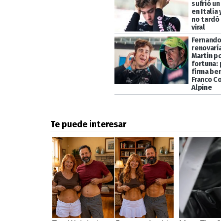
sufrió un
en Italia
no tardó
viral
Fernando
renovarí
Martin p
fortuna: 
firma ben
Franco C
Alpine