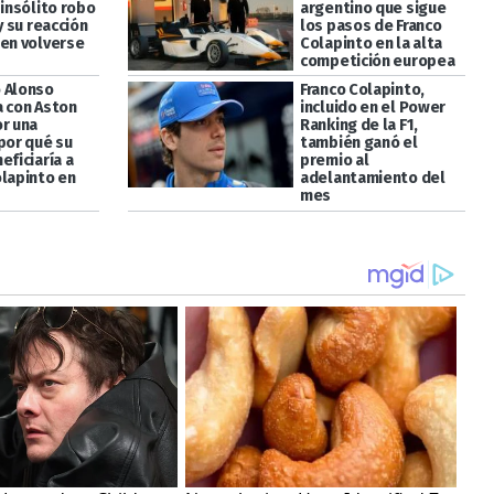
 insólito robo
argentino que sigue
 y su reacción
los pasos de Franco
 en volverse
Colapinto en la alta
competición europea
 Alonso
Franco Colapinto,
a con Aston
incluido en el Power
or una
Ranking de la F1,
por qué su
también ganó el
eficiaría a
premio al
olapinto en
adelantamiento del
mes