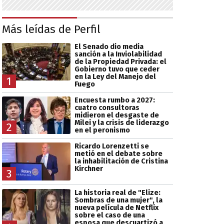
Más leídas de Perfil
El Senado dio media
sanción a la Inviolabilidad
de la Propiedad Privada: el
Gobierno tuvo que ceder
en la Ley del Manejo del
1
Fuego
Encuesta rumbo a 2027:
cuatro consultoras
midieron el desgaste de
Milei y la crisis de liderazgo
2
en el peronismo
Ricardo Lorenzetti se
metió en el debate sobre
la inhabilitación de Cristina
Kirchner
3
La historia real de "Elize:
Sombras de una mujer", la
nueva película de Netflix
sobre el caso de una
esposa que descuartizó a