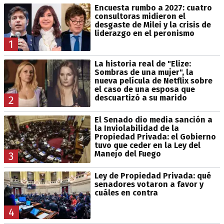
Encuesta rumbo a 2027: cuatro
consultoras midieron el
desgaste de Milei y la crisis de
liderazgo en el peronismo
1
La historia real de "Elize:
Sombras de una mujer", la
nueva película de Netflix sobre
el caso de una esposa que
descuartizó a su marido
2
El Senado dio media sanción a
la Inviolabilidad de la
Propiedad Privada: el Gobierno
tuvo que ceder en la Ley del
Manejo del Fuego
3
Ley de Propiedad Privada: qué
senadores votaron a favor y
cuáles en contra
4