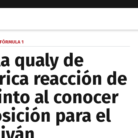
FÓRMULA 1
la qualy de
rica reacción de
into al conocer
sición para el
iyán