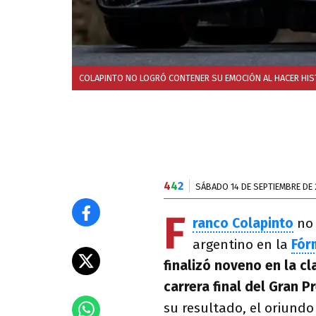
COLAPINTO NO LOGRÓ CONTENER SU EMOCIÓN AL HACER HIST
4
4
2
SÁBADO 14 DE SEPTIEMBRE DE
F
ranco Colapinto
no 
argentino en la
Fór
finalizó noveno en la cl
carrera final del Gran 
su resultado, el oriund