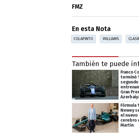
FMZ
En esta Nota
COLAPINTO
WILLIAMS
CLASI
También te puede in
Franco C
terminó 
segundo
entrenam
Gran Pre
Azerbaiy
Fórmula 1
Newey se
el nuevo
cerebro 
Martin