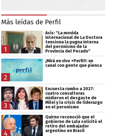
Más leídas de Perfil
Asís: "La movida
internacional de La Doctora
tensiona la pugna interna
del peronismo de la
1
Provincia del Pecado"
¡Mirá en vivo +Perfil!: un
canal con gente que piensa
2
Encuesta rumbo a 2027:
cuatro consultoras
midieron el desgaste de
Milei y la crisis de liderazgo
3
en el peronismo
Quirno reconoció que el
gobierno de Lula solicitó el
retiro del embajador
argentino en Brasil
4