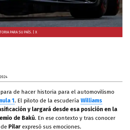
ORIA PARA SU PAÍS.
| X
 2024
para de hacer historia para el automovilismo
mula 1
. El piloto de la escudería
Williams
asificación y largará desde esa posición en la
Premio de Bakú
. En ese contexto y tras conocer
o de
Pilar
expresó sus emociones.