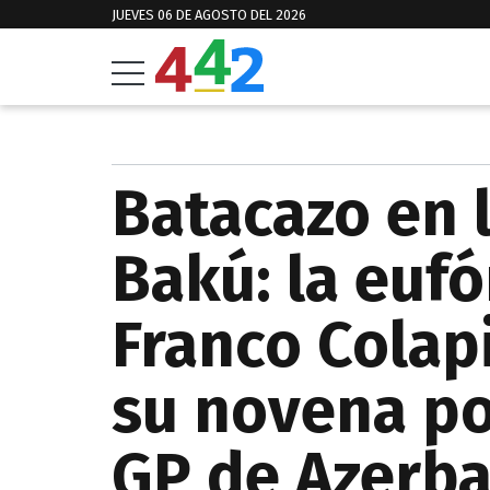
JUEVES 06 DE AGOSTO DEL 2026
Batacazo en 
Bakú: la eufó
Franco Colap
su novena po
GP de Azerba