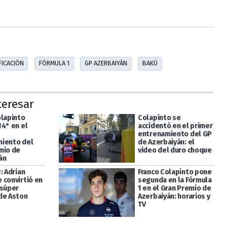
FICACIÓN
FÓRMULA 1
GP AZERBAIYÁN
BAKÚ
teresar
olapinto
Colapinto se
14° en el
accidentó en el primer
entrenamiento del GP
iento del
de Azerbaiyán: el
mio de
video del duro choque
án
: Adrian
Franco Colapinto pone
 convirtió en
segunda en la Fórmula
 súper
1 en el Gran Premio de
de Aston
Azerbaiyán: horarios y
TV