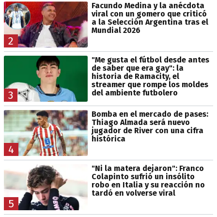
Facundo Medina y la anécdota
viral con un gomero que criticó
a la Selección Argentina tras el
Mundial 2026
2
"Me gusta el fútbol desde antes
de saber que era gay": la
historia de Ramacity, el
streamer que rompe los moldes
del ambiente futbolero
3
Bomba en el mercado de pases:
Thiago Almada será nuevo
jugador de River con una cifra
histórica
4
"Ni la matera dejaron": Franco
Colapinto sufrió un insólito
robo en Italia y su reacción no
tardó en volverse viral
5