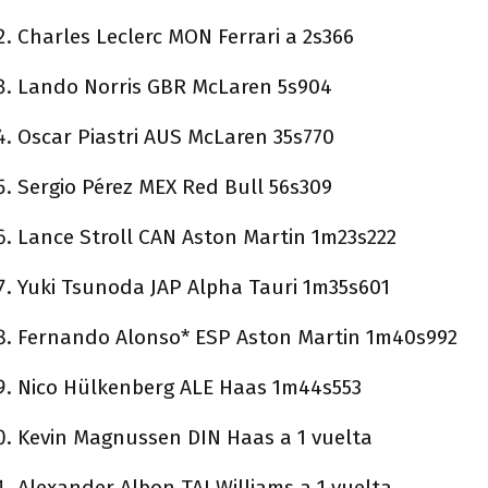
Charles Leclerc MON Ferrari a 2s366
Lando Norris GBR McLaren 5s904
Oscar Piastri AUS McLaren 35s770
Sergio Pérez MEX Red Bull 56s309
Lance Stroll CAN Aston Martin 1m23s222
Yuki Tsunoda JAP Alpha Tauri 1m35s601
Fernando Alonso* ESP Aston Martin 1m40s992
Nico Hülkenberg ALE Haas 1m44s553
Kevin Magnussen DIN Haas a 1 vuelta
Alexander Albon TAI Williams a 1 vuelta