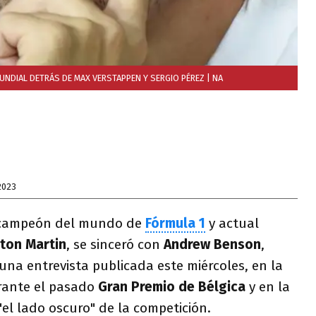
UNDIAL DETRÁS DE MAX VERSTAPPEN Y SERGIO PÉREZ
| NA
2023
icampeón del mundo de
Fórmula
1
y actual
ton Martin
, se sinceró con
Andrew Benson
,
 una entrevista publicada este miércoles, en la
urante el pasado
Gran Premio de Bélgica
y en la
"el lado oscuro" de la competición.