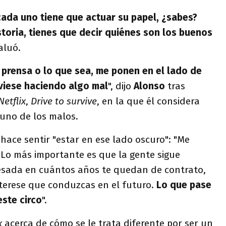
cada uno tiene que actuar su papel, ¿sabes?
storia, tienes que decir quiénes son los buenos
valuó.
a prensa o lo que sea, me ponen en el lado de
viese haciendo algo mal
", dijo
Alonso
tras
Netflix
,
Drive to survive
, en la que él considera
uno de los malos.
hace sentir "estar en ese lado oscuro": "Me
. Lo más importante es que la gente sigue
resada en cuántos años te quedan de contrato,
terese que conduzcas en el futuro.
Lo que pase
este circo
".
x
acerca de cómo se le trata diferente por ser un