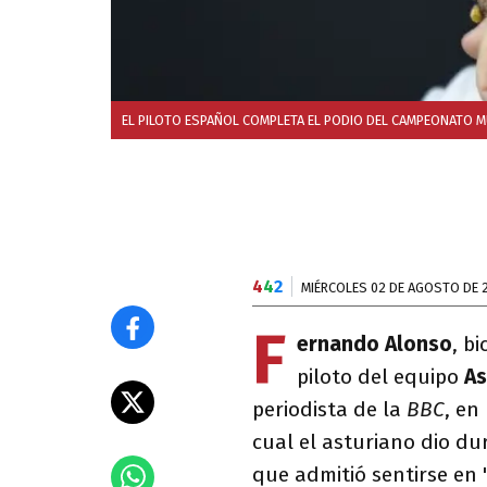
EL PILOTO ESPAÑOL COMPLETA EL PODIO DEL CAMPEONATO M
4
4
2
MIÉRCOLES 02 DE AGOSTO DE 
F
ernando Alonso
, b
piloto del equipo
As
periodista de la
BBC
, en
cual el asturiano dio d
que admitió sentirse en 