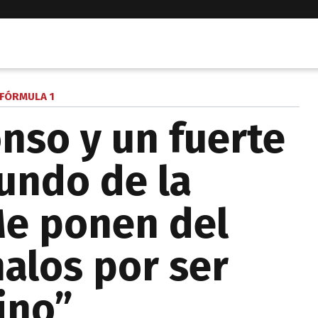
FÓRMULA 1
nso y un fuerte
undo de la
Me ponen del
malos por ser
ino”