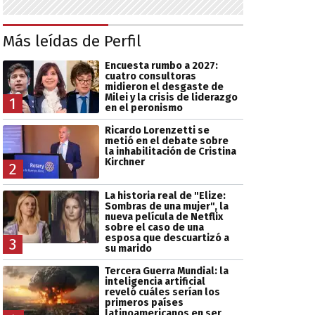
Más leídas de Perfil
Encuesta rumbo a 2027:
cuatro consultoras
midieron el desgaste de
Milei y la crisis de liderazgo
1
en el peronismo
Ricardo Lorenzetti se
metió en el debate sobre
la inhabilitación de Cristina
Kirchner
2
La historia real de "Elize:
Sombras de una mujer", la
nueva película de Netflix
sobre el caso de una
esposa que descuartizó a
3
su marido
Tercera Guerra Mundial: la
inteligencia artificial
reveló cuáles serían los
primeros países
latinoamericanos en ser