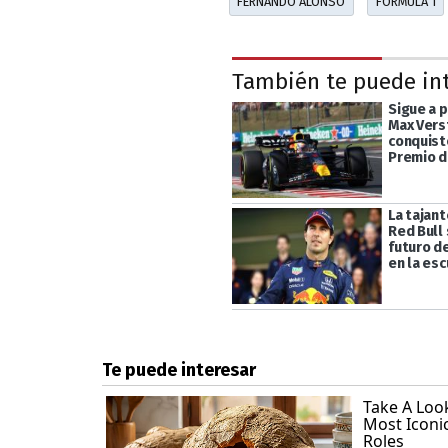
FERNANDO ALONSO
FÓRMULA 1
También te puede in
Sigue a p
Max Ver
conquist
Premio d
La tajant
Red Bull
futuro d
en la esc