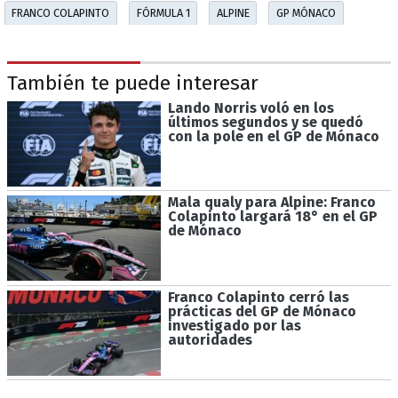
FRANCO COLAPINTO
FÓRMULA 1
ALPINE
GP MÓNACO
También te puede interesar
Lando Norris voló en los
últimos segundos y se quedó
con la pole en el GP de Mónaco
Mala qualy para Alpine: Franco
Colapinto largará 18° en el GP
de Mónaco
Franco Colapinto cerró las
prácticas del GP de Mónaco
investigado por las
autoridades