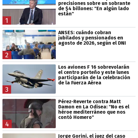
precisiones sobre un sobrante
de $4 billones: "En algún lado
están"
1
ANSES: cuándo cobran
jubilados y pensionados en
agosto de 2026, según el DNI
2
Los aviones F 16 sobrevolarán
el centro porteño y este lunes
participarán de la celebración
de la Fuerza Aérea
3
Pérez-Reverte contra Matt
Damon en La Odisea: "No es el
héroe mediterráneo que nos
contó Homero"
4
Jorge Gorini, el juez del caso