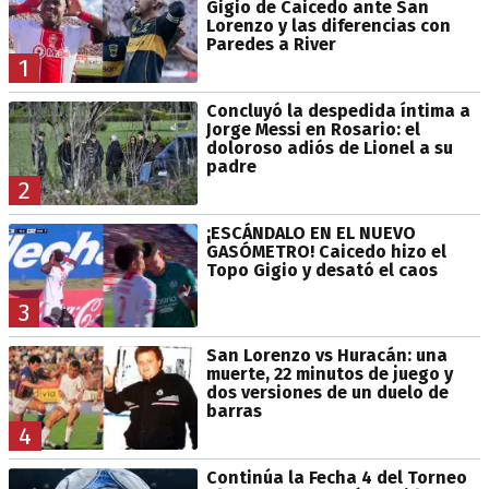
Gigio de Caicedo ante San
Lorenzo y las diferencias con
Paredes a River
1
Concluyó la despedida íntima a
Jorge Messi en Rosario: el
doloroso adiós de Lionel a su
padre
2
¡ESCÁNDALO EN EL NUEVO
GASÓMETRO! Caicedo hizo el
Topo Gigio y desató el caos
3
San Lorenzo vs Huracán: una
muerte, 22 minutos de juego y
dos versiones de un duelo de
barras
4
Continúa la Fecha 4 del Torneo