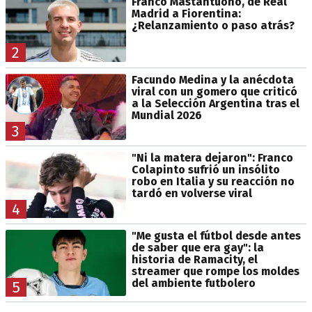
Franco Mastantuono, de Real
Madrid a Fiorentina:
¿Relanzamiento o paso atrás?
2
Facundo Medina y la anécdota
viral con un gomero que criticó
a la Selección Argentina tras el
Mundial 2026
3
"Ni la matera dejaron": Franco
Colapinto sufrió un insólito
robo en Italia y su reacción no
tardó en volverse viral
4
"Me gusta el fútbol desde antes
de saber que era gay": la
historia de Ramacity, el
streamer que rompe los moldes
del ambiente futbolero
5