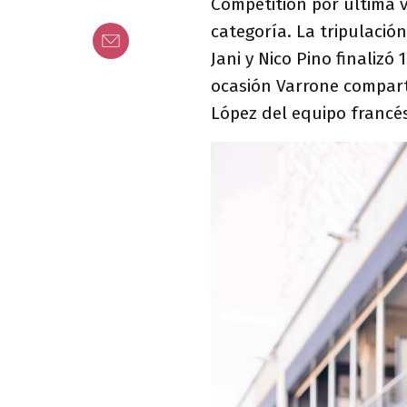
Competition por última 
categoría. La tripulació
Jani y Nico Pino finalizó
ocasión Varrone comparti
López del equipo francé