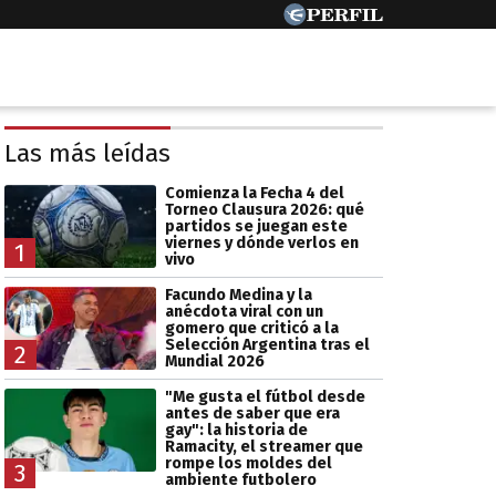
Las más leídas
Comienza la Fecha 4 del
Torneo Clausura 2026: qué
partidos se juegan este
viernes y dónde verlos en
1
vivo
Facundo Medina y la
anécdota viral con un
gomero que criticó a la
Selección Argentina tras el
2
Mundial 2026
"Me gusta el fútbol desde
antes de saber que era
gay": la historia de
Ramacity, el streamer que
rompe los moldes del
3
ambiente futbolero