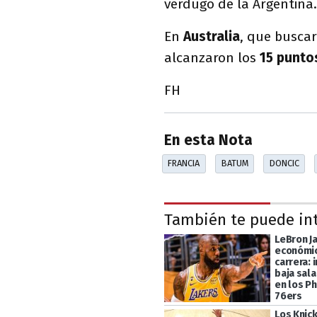
verdugo de la Argentina
En
Australia
, que busca
alcanzaron los
15 punt
FH
En esta Nota
FRANCIA
BATUM
DONCIC
También te puede in
LeBron Ja
económic
carrera:
baja sala
en los Ph
76ers
Los Knick