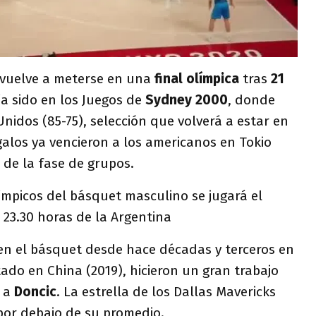
vuelve a meterse en una
final olímpica
tras
21
ía sido en los Juegos de
Sydney 2000
, donde
nidos (85-75), selección que volverá a estar en
alos ya vencieron a los americanos en Tokio
 de la fase de grupos.
límpicos del básquet masculino se jugará el
s 23.30 horas de la Argentina
 en el básquet desde hace décadas y terceros en
ado en China (2019), hicieron un gran trabajo
r a
Doncic
. La estrella de los Dallas Mavericks
 por debajo de su promedio.