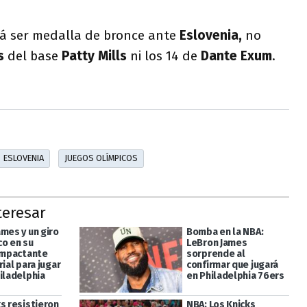
.
rá ser medalla de bronce ante
Eslovenia,
no
os
del base
Patty Mills
ni los 14 de
Dante Exum
.
ESLOVENIA
JUEGOS OLÍMPICOS
teresar
mes y un giro
Bomba en la NBA:
o en su
LeBron James
 impactante
sorprende al
rial para jugar
confirmar que jugará
iladelphia
en Philadelphia 76ers
s resistieron
NBA: Los Knicks