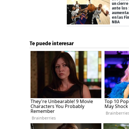
un cierre
ante los 
aumentar
en las Fi
NBA