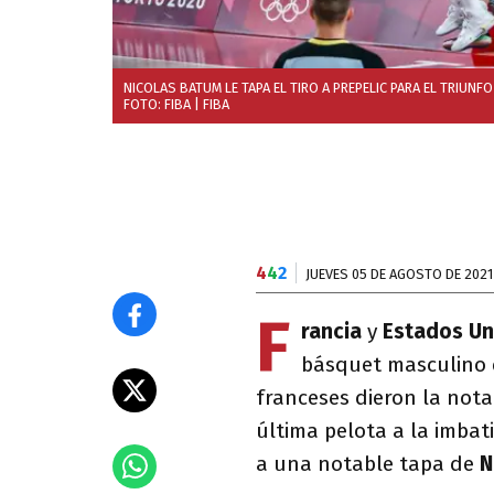
NICOLAS BATUM LE TAPA EL TIRO A PREPELIC PARA EL TRIUNFO
FOTO: FIBA
| FIBA
4
4
2
JUEVES 05 DE AGOSTO DE 2021
F
rancia
y
Estados Un
básquet masculino 
franceses dieron la nota
última pelota a la imbat
a una notable tapa de
N