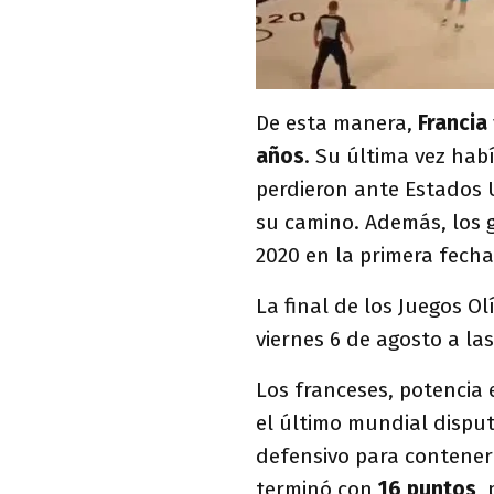
De esta manera,
Francia
años
. Su última vez hab
perdieron ante Estados U
su camino. Además, los g
2020 en la primera fecha
La final de los Juegos O
viernes 6 de agosto a la
Los franceses, potencia
el último mundial disput
defensivo para contene
terminó con
16 puntos
,