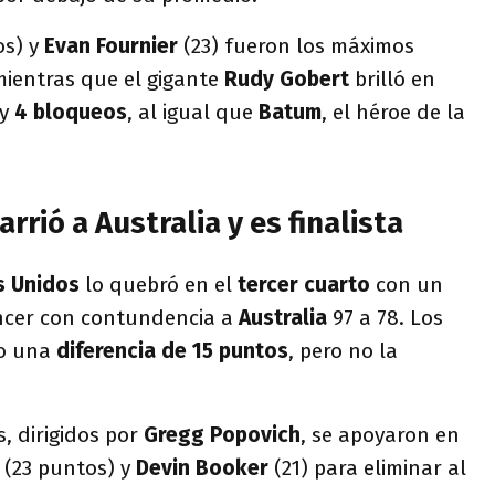
os) y
Evan Fournier
(23) fueron los máximos
mientras que el gigante
Rudy Gobert
brilló en
y
4 bloqueos
, al igual que
Batum
, el héroe de la
rrió a Australia y es finalista
s Unidos
lo quebró en el
tercer cuarto
con un
ncer con contundencia a
Australia
97 a 78. Los
do una
diferencia de 15 puntos
, pero no la
, dirigidos por
Gregg Popovich
, se apoyaron en
t
(23 puntos) y
Devin Booker
(21) para eliminar al