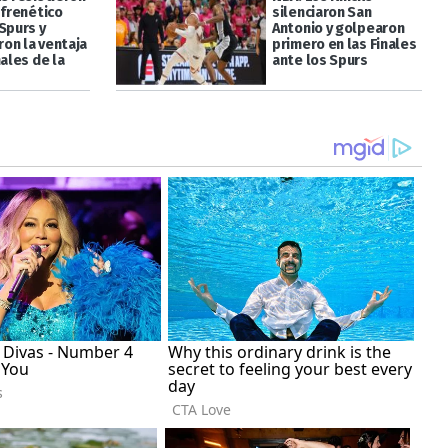
 frenético
silenciaron San
Spurs y
Antonio y golpearon
on la ventaja
primero en las Finales
nales de la
ante los Spurs