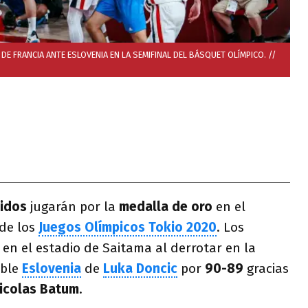
 DE FRANCIA ANTE ESLOVENIA EN LA SEMIFINAL DEL BÁSQUET OLÍMPICO. //
idos
jugarán por la
medalla de oro
en el
de los
Juegos Olímpicos Tokio 2020
. Los
 en el estadio de Saitama al derrotar en la
ible
Eslovenia
de
Luka Doncic
por
90-89
gracias
icolas Batum
.