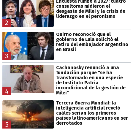
Encuesta rumbo a 2027: cuatro
consultoras midieron el
desgaste de Milei y la crisis de
liderazgo en el peronismo
2
Quirno reconoció que el
gobierno de Lula solicitó el
retiro del embajador argentino
en Brasil
3
Cachanosky renunció a una
fundación porque "se ha
transformado en una especie
de Instituto Patria
incondicional de la gestión de
4
Milei"
Tercera Guerra Mundial: la
inteligencia artificial reveló
cuáles serían los primeros
países latinoamericanos en ser
derrotados
5