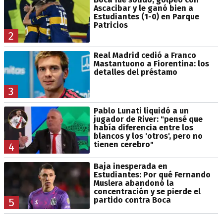
Ascacibar y le ganó bien a
Estudiantes (1-0) en Parque
Patricios
2
Real Madrid cedió a Franco
Mastantuono a Fiorentina: los
detalles del préstamo
3
Pablo Lunati liquidó a un
jugador de River: "pensé que
había diferencia entre los
blancos y los 'otros', pero no
tienen cerebro"
4
Baja inesperada en
Estudiantes: Por qué Fernando
Muslera abandonó la
concentración y se pierde el
partido contra Boca
5