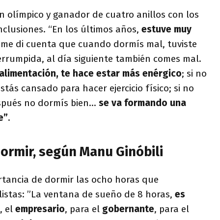
ón olímpico y ganador de cuatro anillos con los
clusiones. “En los últimos años,
estuve muy
y me di cuenta que cuando dormís mal, tuviste
rrumpida, al día siguiente también comes mal.
a alimentación, te hace estar más enérgico
; si no
tás cansado para hacer ejercicio físico; si no
después no dormís bien…
se va formando una
e”
.
ormir, según Manu Ginóbili
tancia de dormir las ocho horas que
listas: ”La ventana de sueño de 8 horas,
es
, el
empresario
, para el
gobernante
, para el