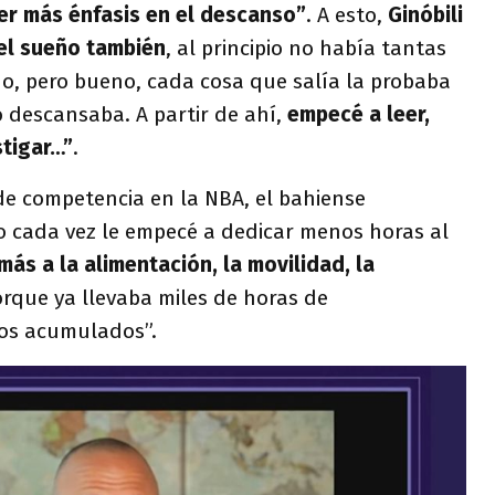
r más énfasis en el descanso”
. A esto,
Ginóbili
el sueño también
, al principio no había tantas
ño, pero bueno, cada cosa que salía la probaba
 descansaba. A partir de ahí,
empecé a leer,
stigar…”
.
de competencia en la NBA, el bahiense
po cada vez le empecé a dedicar menos horas al
más a la alimentación, la movilidad, la
orque ya llevaba miles de horas de
dos acumulados”.