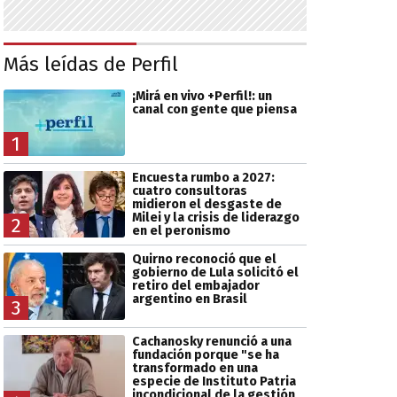
Más leídas de Perfil
¡Mirá en vivo +Perfil!: un
canal con gente que piensa
1
Encuesta rumbo a 2027:
cuatro consultoras
midieron el desgaste de
Milei y la crisis de liderazgo
2
en el peronismo
Quirno reconoció que el
gobierno de Lula solicitó el
retiro del embajador
argentino en Brasil
3
Cachanosky renunció a una
fundación porque "se ha
transformado en una
especie de Instituto Patria
incondicional de la gestión