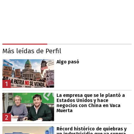
Más leídas de Perfil
Algo pasó
1
La empresa que se le plantó a
Estados Unidos y hace
negocios con China en Vaca
Muerta
2
Récord histórico de quiebras y
un industricidio que ya supera