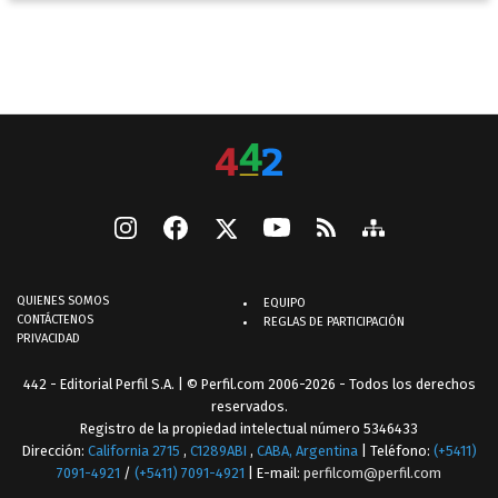
QUIENES SOMOS
EQUIPO
CONTÁCTENOS
REGLAS DE PARTICIPACIÓN
PRIVACIDAD
442 - Editorial Perfil S.A.
| © Perfil.com 2006-2026 - Todos los derechos
reservados.
Registro de la propiedad intelectual número 5346433
Dirección:
California 2715
,
C1289ABI
,
CABA, Argentina
| Teléfono:
(+5411)
7091-4921
/
(+5411) 7091-4921
| E-mail:
perfilcom@perfil.com