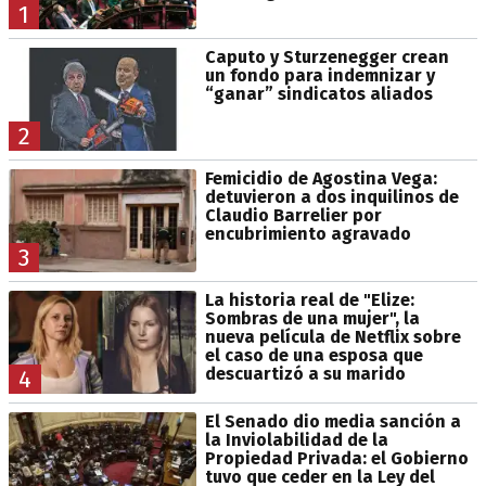
1
Caputo y Sturzenegger crean
un fondo para indemnizar y
“ganar” sindicatos aliados
2
Femicidio de Agostina Vega:
detuvieron a dos inquilinos de
Claudio Barrelier por
encubrimiento agravado
3
La historia real de "Elize:
Sombras de una mujer", la
nueva película de Netflix sobre
el caso de una esposa que
descuartizó a su marido
4
El Senado dio media sanción a
la Inviolabilidad de la
Propiedad Privada: el Gobierno
tuvo que ceder en la Ley del