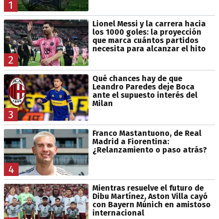
1
Lionel Messi y la carrera hacia
los 1000 goles: la proyección
que marca cuántos partidos
necesita para alcanzar el hito
2
Qué chances hay de que
Leandro Paredes deje Boca
ante el supuesto interés del
Milan
3
Franco Mastantuono, de Real
Madrid a Fiorentina:
¿Relanzamiento o paso atrás?
4
Mientras resuelve el futuro de
Dibu Martínez, Aston Villa cayó
con Bayern Múnich en amistoso
internacional