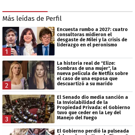
Más leídas de Perfil
Encuesta rumbo a 2027: cuatro
consultoras midieron el
desgaste de Milei y la crisis de
liderazgo en el peronismo
1
La historia real de "Elize:
Sombras de una mujer", la
nueva película de Netflix sobre
el caso de una esposa que
descuartizó a su marido
2
El Senado dio media sanción a
la Inviolabilidad de la
Propiedad Privada: el Gobierno
tuvo que ceder en la Ley del
Manejo del Fuego
3
El Gobierno perdió la pulseada