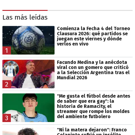
Las más leídas
Comienza la Fecha 4 del Torneo
Clausura 2026: qué partidos se
juegan este viernes y dónde
verlos en vivo
1
Facundo Medina y la anécdota
viral con un gomero que criticó
a la Selección Argentina tras el
Mundial 2026
2
"Me gusta el fútbol desde antes
de saber que era gay": la
historia de Ramacity, el
streamer que rompe los moldes
del ambiente futbolero
3
"Ni la matera dejaron": Franco
Colapinto sufrió un insólito