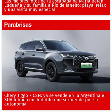
Las mejores fotos de la escapada de María Belén
Ludueña y su familia a Río de Janeiro: playa, relax
y una visita muy especial
Chery Tiggo 7 CSH: ya se vende en la Argentina el
SUV híbrido enchufable que sorprende por su
autonomía