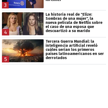
3
La historia real de "Elize:
Sombras de una mujer", la
nueva película de Netflix sobre
el caso de una esposa que
descuartizó a su marido
4
Tercera Guerra Mundial: la
inteligencia artificial reveló
cuáles serían los primeros
países latinoamericanos en ser
derrotados
5