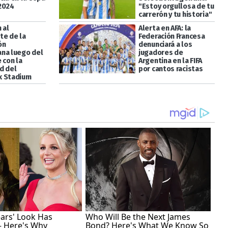
2024
"Estoy orgullosa de tu
carrerón y tu historia"
 al
Alerta en AFA: la
te de la
Federación Francesa
ón
denunciará a los
na luego del
jugadores de
 con la
Argentina en la FIFA
d del
por cantos racistas
k Stadium