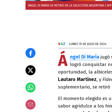
ÁNGEL DI MARÍA SE RETIRÓ DE LA SELECCIÓN ARGENTINA
| AFP
4
4
2
LUNES 15 DE JULIO DE 2024
Á
ngel Di María
jugó 
logró conquistar 
oportunidad, la albicele
Lautaro Martínez
, y
Fide
suplementario, se retiró
El momento elegido es un
sabor agridulce a los hi