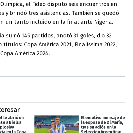
 Olímpica, el Fideo disputó seis encuentros en
es y brindó tres asistencias. También se quedó
n un tanto incluido en la final ante Nigeria.
ía sumó 145 partidos, anotó 31 goles, dio 32
 títulos: Copa América 2021, Finalissima 2022,
 Copa América 2024.
teresar
 le abrió un
El emotivo mensaje de
te a Bielsa
la esposa de Di María,
xplosiva
tras su adiós en la
cia en la Copa
Selección Argentina: