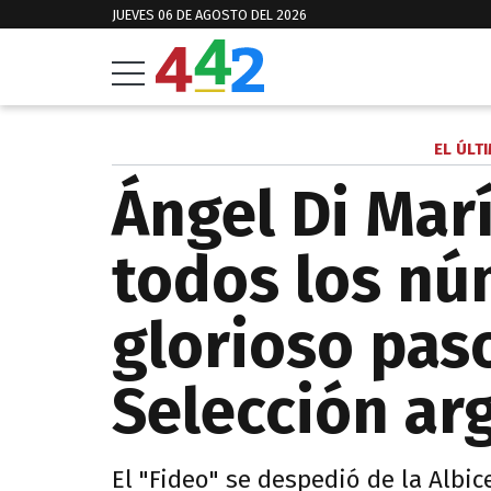
JUEVES 06 DE AGOSTO DEL 2026
EL ÚLT
Ángel Di Marí
todos los nú
glorioso paso
Selección ar
El "Fideo" se despedió de la Albi