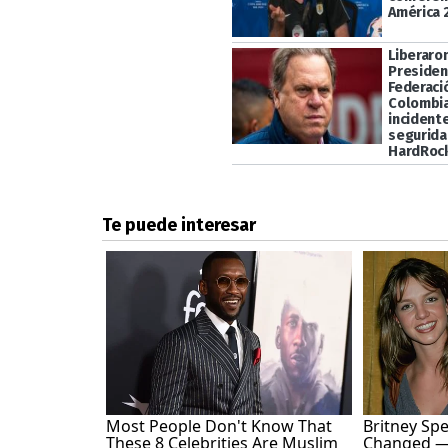
América 
Liberaron
Presiden
Federaci
Colombia
incidente
segurida
HardRoc