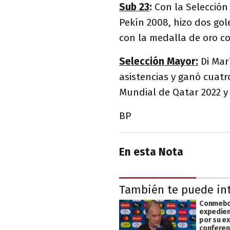
Sub 23
:
Con la Selección
Pekín 2008, hizo dos gol
con la medalla de oro co
Selección Mayor:
Di Mar
asistencias y ganó cuatro
Mundial de Qatar 2022 y
BP
En esta Nota
También te puede in
Conmebol
expedien
por su e
conferen