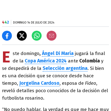
4
4
2
DOMINGO 14 DE JULIO DE 2024
E
ste domingo
,
Ángel Di María
jugará la final
de la
Copa América 2024
ante
Colombia
y
se despedirá de la
Selección argentina
. Si bien
es una decisión que se conoce desde hace
tiempo,
Jorgelina Cardoso
, esposa de
Fideo
,
reveló detalles poco conocidos de la decisión del
futbolista rosarino.
“No puedo hablar, la verdad es que me hace muy