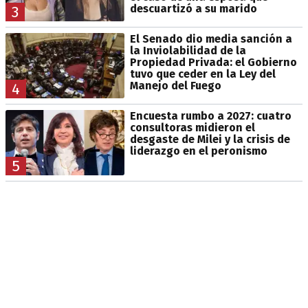
descuartizó a su marido
3
El Senado dio media sanción a
la Inviolabilidad de la
Propiedad Privada: el Gobierno
tuvo que ceder en la Ley del
Manejo del Fuego
4
Encuesta rumbo a 2027: cuatro
consultoras midieron el
desgaste de Milei y la crisis de
liderazgo en el peronismo
5