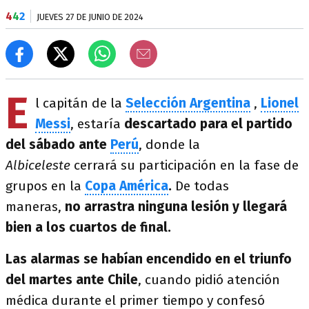
4
4
2
JUEVES 27 DE JUNIO DE 2024
E
l capitán de la
Selección Argentina
,
Lionel
Messi
, estaría
descartado para el partido
del sábado ante
Perú
, donde la
Albiceleste
cerrará su participación en la fase de
grupos en la
Copa América
.
De todas
maneras,
no arrastra ninguna lesión y llegará
bien a los cuartos de final.
Las alarmas se habían encendido en el triunfo
del martes ante Chile
, cuando pidió atención
médica durante el primer tiempo y confesó