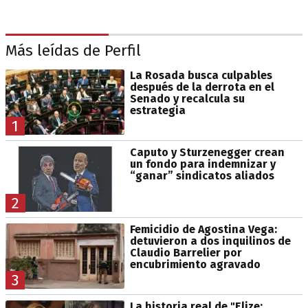
Más leídas de Perfil
La Rosada busca culpables
después de la derrota en el
Senado y recalcula su
estrategia
1
Caputo y Sturzenegger crean
un fondo para indemnizar y
“ganar” sindicatos aliados
2
Femicidio de Agostina Vega:
detuvieron a dos inquilinos de
Claudio Barrelier por
encubrimiento agravado
3
La historia real de "Elize: