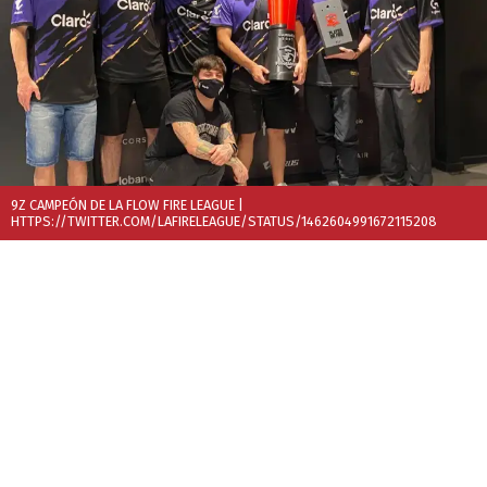
9Z CAMPEÓN DE LA FLOW FIRE LEAGUE
|
HTTPS://TWITTER.COM/LAFIRELEAGUE/STATUS/1462604991672115208