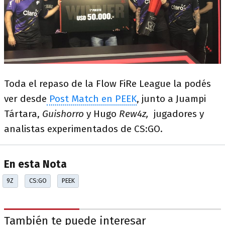
Toda el repaso de la Flow FiRe League la podés
ver desde
Post Match en PEEK
, junto a Juampi
Tártara,
Guishorro
y Hugo
Rew4z,
jugadores y
analistas experimentados de CS:GO.
En esta Nota
9Z
CS:GO
PEEK
También te puede interesar