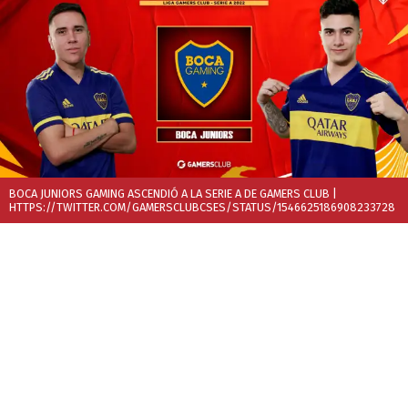
BOCA JUNIORS GAMING ASCENDIÓ A LA SERIE A DE GAMERS CLUB
|
HTTPS://TWITTER.COM/GAMERSCLUBCSES/STATUS/1546625186908233728