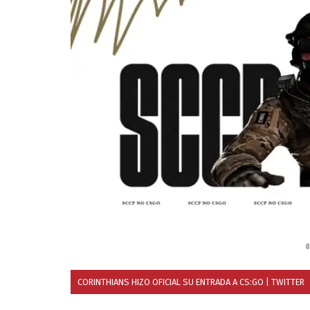
CORINTHIANS HIZO OFICIAL SU ENTRADA A CS:GO
| TWITTER