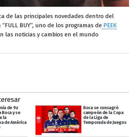
a de las principales novedades dentro del
 “FULL BUY”, uno de los programas de
PEEK
an las noticias y cambios en el mundo
teresar
mia de 9z
Boca se consagró
a Boca y se
campeón de la Copa
a la
de la Liga de
a de América
Temporada de Juegos
O