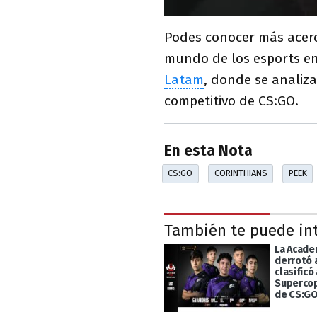
Podes conocer más acerc
mundo de los esports en
Latam
, donde se analiz
competitivo de CS:GO.
En esta Nota
CS:GO
CORINTHIANS
PEEK
También te puede in
La Acade
derrotó 
clasificó 
Supercop
de CS:G