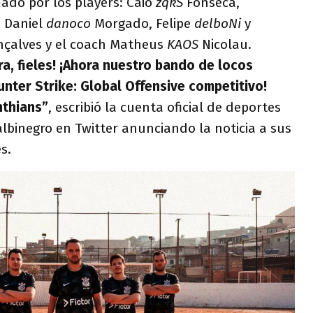
ado por los players: Caio
zqkS
Fonseca,
 Daniel
danoco
Morgado, Felipe
delboNi
y
çalves y el coach Matheus
KAOS
Nicolau.
a, fieles! ¡Ahora nuestro bando de locos
unter Strike: Global Offensive competitivo!
nthians”
, escribió la cuenta oficial de deportes
albinegro en Twitter anunciando la noticia a sus
es.