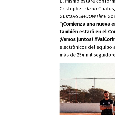
El mismo estará conform
Cristopher
ckzao
Chalus,
Gustavo
SHOOWTiME
Gon
“¡Comienza una nueva er
también estará en el Co
¡Vamos juntos! #VaiCori
electrónicos del equipo 
más de 254 mil seguidor