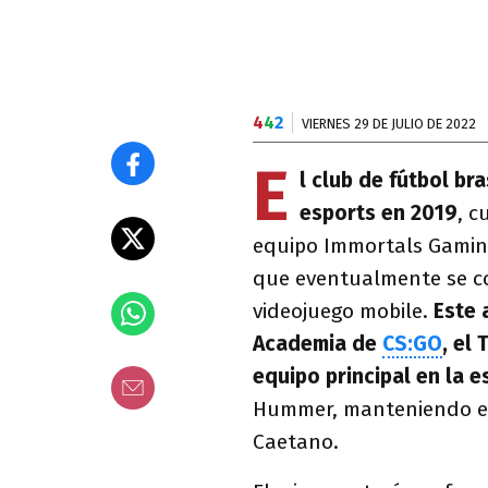
4
4
2
VIERNES 29 DE JULIO DE 2022
E
l club de fútbol br
esports en 2019
, c
equipo Immortals Gaming 
que eventualmente se co
videojuego mobile.
Este 
Academia de
CS:GO
, el
equipo principal en la 
Hummer, manteniendo el
Caetano.