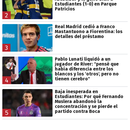
Estudiantes (1-0) en Parque
Patricios
2
Real Madrid cedió a Franco
Mastantuono a Fiorentina: los
detalles del préstamo
3
Pablo Lunati liquidó a un
jugador de River: "pensé que
había diferencia entre los
blancos y los 'otros', pero no
tienen cerebro"
4
Baja inesperada en
Estudiantes: Por qué Fernando
Muslera abandonó la
concentración y se pierde el
partido contra Boca
5